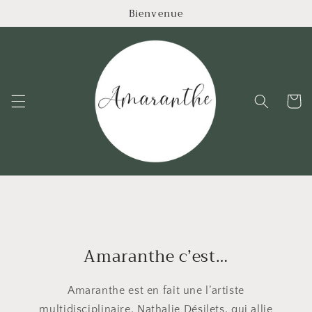
et
Bienvenue
passer
au
contenu
Panier
Amaranthe c’est…
Amaranthe est en fait une l’artiste
multidisciplinaire, Nathalie Désilets, qui allie